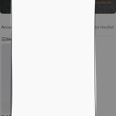
L'épicurienne
Accueil
/
Art de vivre
/
Art de la déco
/
Vases
Voici le seul résultat
Show sidebar