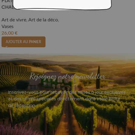
PLATES ET CULOTEES VASE
CHALOUPE COUPE BISEAU
Art de vivre
,
Art de la déco
,
Vases
26,00
€
AJOUTER AU PANIER
Rejoignez notre newsletter
Inscrivez-vous pour recevoir des mises à jour exclusives
et des offres spéciales directement dans votre boîte
de réception.